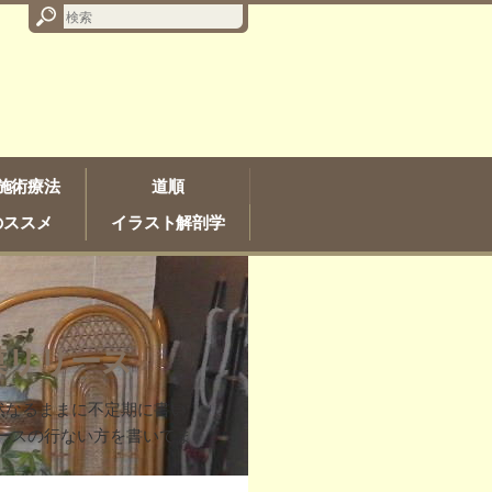
施術療法
道順
のススメ
イラスト解剖学
膜リリース
徒然なるままに不定期に書い
ースの行ない方を書いてま