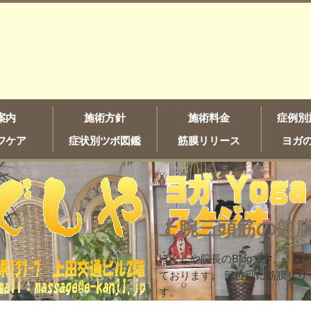
案内
施術方針
施術料金
症例別
フケア
症状別ツボ図鑑
筋膜リリース
ヨガ
上腕三頭筋の筋
ほぐしや院長のBlogです。 
ております。 部位別に筋膜リリ
す。