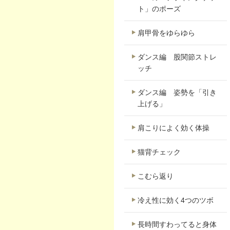
ト」のポーズ
肩甲骨をゆらゆら
ダンス編 股関節ストレ
ッチ
ダンス編 姿勢を「引き
上げる」
肩こりによく効く体操
猫背チェック
こむら返り
冷え性に効く4つのツボ
長時間すわってると身体