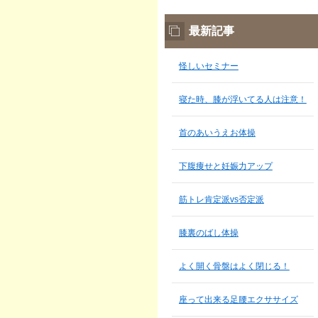
最新記事
怪しいセミナー
寝た時、膝が浮いてる人は注意！
首のあいうえお体操
下腹痩せと妊娠力アップ
筋トレ肯定派vs否定派
膝裏のばし体操
よく開く骨盤はよく閉じる！
座って出来る足腰エクササイズ