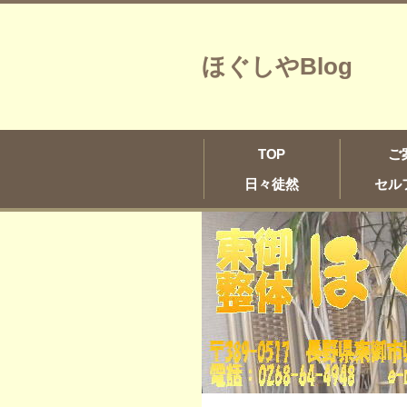
ほぐしやBlog
TOP
ご
日々徒然
セル