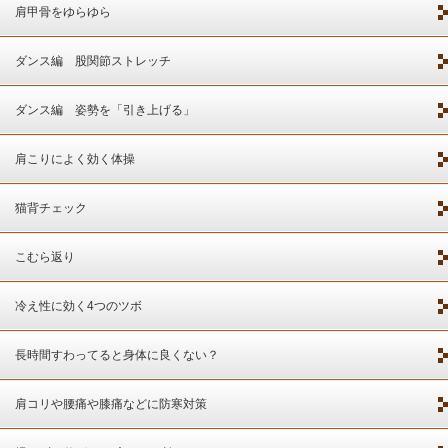
肩甲骨をゆらゆら
ダンス編 股関節ストレッチ
ダンス編 姿勢を「引き上げる」
肩こりによく効く体操
猫背チェック
こむら返り
冷え性に効く4つのツボ
長時間すわってると身体に良くない？
肩コリや腰痛や膝痛などに防寒対策