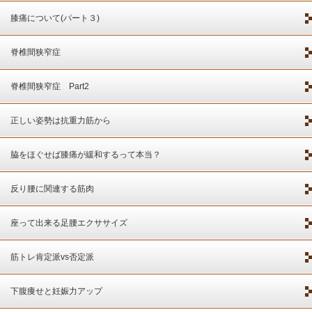
膝痛について(パート３)
脊椎間狭窄症
脊椎間狭窄症 Part2
正しい姿勢は抗重力筋から
脇をほぐせば膝痛が緩和するって本当？
反り腰に関連する筋肉
座って出来る足腰エクササイズ
筋トレ肯定派vs否定派
下腹痩せと妊娠力アップ