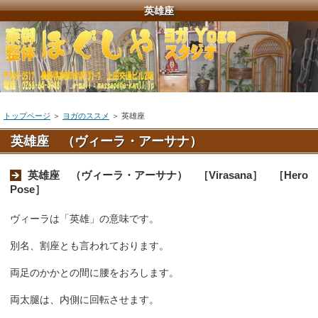
英雄座
トップページ
＞
ヨガのススメ
＞
英雄座
英雄座 （ヴィーラ・アーサナ）
英雄座 （ヴィーラ・アーサナ） ［Virasana］ ［Hero
Pose］
ヴィーラは「英雄」の意味です。
別名、割座とも言われております。
両足のかかとの間に腰をおろします。
両太腿は、内側に回転させます。