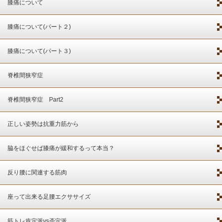
膝痛について
膝痛について(パート２)
膝痛について(パート３)
脊椎間狭窄症
脊椎間狭窄症 Part2
正しい姿勢は抗重力筋から
脇をほぐせば膝痛が緩和するって本当？
反り腰に関連する筋肉
座って出来る足腰エクササイズ
筋トレ肯定派vs否定派