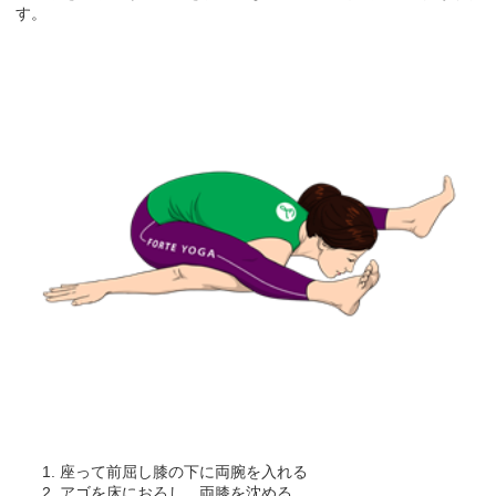
す。
座って前屈し膝の下に両腕を入れる
アゴを床におろし、両膝を沈める