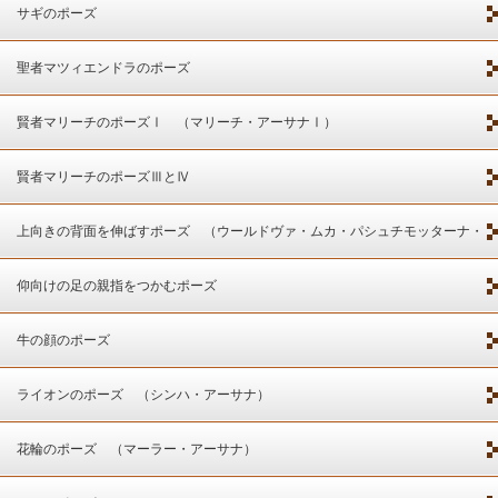
サギのポーズ
聖者マツィエンドラのポーズ
賢者マリーチのポーズⅠ （マリーチ・アーサナⅠ）
賢者マリーチのポーズⅢとⅣ
上向きの背面を伸ばすポーズ （ウールドヴァ・ムカ・パシュチモッターナ・
アーサナ）
仰向けの足の親指をつかむポーズ
牛の顔のポーズ
ライオンのポーズ （シンハ・アーサナ）
花輪のポーズ （マーラー・アーサナ）