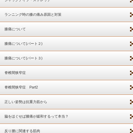
ジャックナイフ・ストレッチ
ランニング時の膝の痛み原因と対策
膝痛について
膝痛について(パート２)
膝痛について(パート３)
脊椎間狭窄症
脊椎間狭窄症 Part2
正しい姿勢は抗重力筋から
脇をほぐせば膝痛が緩和するって本当？
反り腰に関連する筋肉