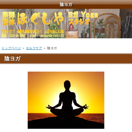
陰ヨガ
トップページ
＞
セルフケア
＞
陰ヨガ
陰ヨガ