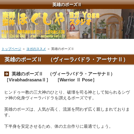
英雄のポーズⅡ
トップページ
＞
ヨガのススメ
＞
英雄のポーズⅡ
英雄のポーズⅡ （ヴィーラバドラ・アーサナⅡ）
英雄のポーズⅡ （ヴィーラバドラ・アーサナⅡ）
［VirabhadrasanaⅡ］ ［Warrior Ⅱ Pose］
ヒンドゥー教の三大神のひとり、破壊を司る神として知られるシヴ
ァ神の化身ヴィーラバドラを讃えるポーズです。
英雄のポーズは、人気が高く、流派を問わず広く親しまれておりま
す。
下半身を安定させるため、体の土台作りに最適でしょう。