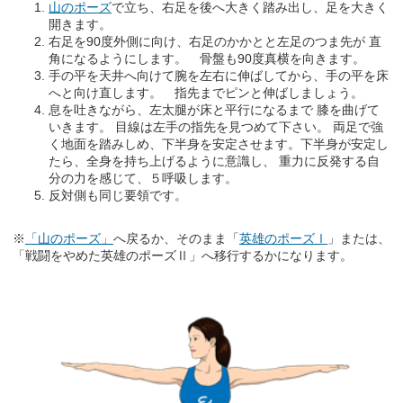
山のポーズ
で立ち、右足を後へ大きく踏み出し、足を大きく
開きます。
右足を90度外側に向け、右足のかかとと左足のつま先が 直
角になるようにします。 骨盤も90度真横を向きます。
手の平を天井へ向けて腕を左右に伸ばしてから、手の平を床
へと向け直します。 指先までピンと伸ばしましょう。
息を吐きながら、左太腿が床と平行になるまで 膝を曲げて
いきます。 目線は左手の指先を見つめて下さい。 両足で強
く地面を踏みしめ、下半身を安定させます。下半身が安定し
たら、全身を持ち上げるように意識し、 重力に反発する自
分の力を感じて、５呼吸します。
反対側も同じ要領です。
※
「山のポーズ」
へ戻るか、そのまま「
英雄のポーズⅠ
」または、
「戦闘をやめた英雄のポーズⅡ」へ移行するかになります。