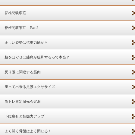
脊椎間狭窄症
脊椎間狭窄症 Part2
正しい姿勢は抗重力筋から
脇をほぐせば膝痛が緩和するって本当？
反り腰に関連する筋肉
座って出来る足腰エクササイズ
筋トレ肯定派vs否定派
下腹痩せと妊娠力アップ
よく開く骨盤はよく閉じる！