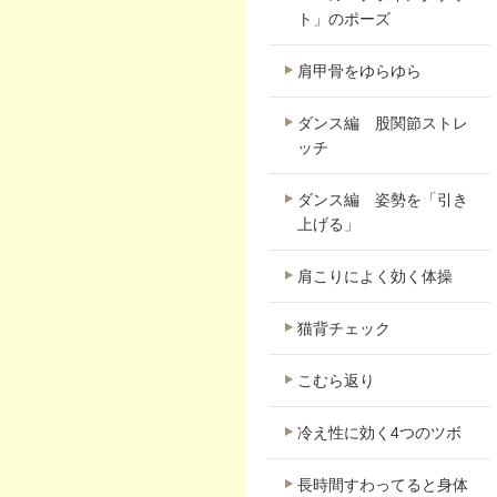
ト」のポーズ
肩甲骨をゆらゆら
ダンス編 股関節ストレ
ッチ
ダンス編 姿勢を「引き
上げる」
肩こりによく効く体操
猫背チェック
こむら返り
冷え性に効く4つのツボ
長時間すわってると身体