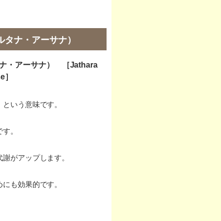
ルタナ・アーサナ）
アーサナ） ［Jathara
se］
」という意味です。
です。
代謝がアップします。
めにも効果的です。