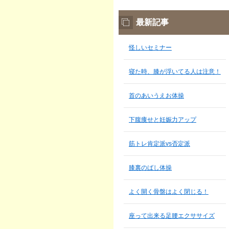
最新記事
怪しいセミナー
寝た時、膝が浮いてる人は注意！
首のあいうえお体操
下腹痩せと妊娠力アップ
筋トレ肯定派vs否定派
膝裏のばし体操
よく開く骨盤はよく閉じる！
座って出来る足腰エクササイズ