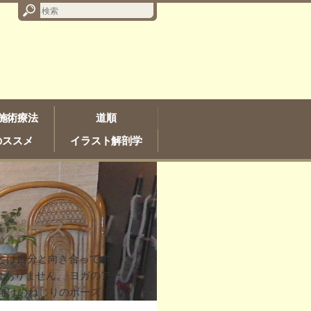
施術療法
道順
のススメ
イラスト解剖学
のポーズ
ガとは自分と向き合ってする
ありません。 ヨガのアー
仰向けのねじりのポーズ
アーサナ）