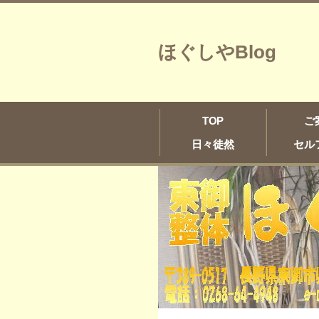
ほぐしやBlog
TOP
ご
日々徒然
セル