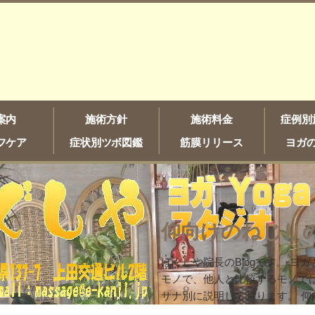
案内
施術方針
施術料金
症例別
フケア
症状別ツボ図鑑
筋膜リリース
ヨガ
仰向けのねじり
ほぐしや院長のBlogです。 ヨ
モノで、他人と比較するモノでは
サナ別に説明しております。 
（ジャタラ・パリヴァルタナ・