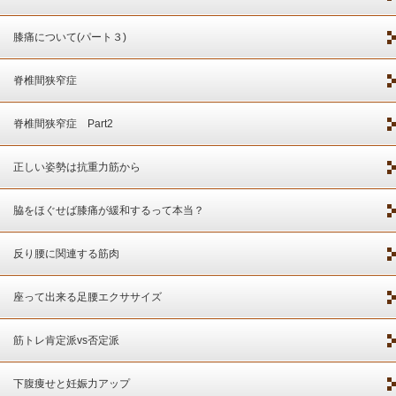
膝痛について(パート３)
脊椎間狭窄症
脊椎間狭窄症 Part2
正しい姿勢は抗重力筋から
脇をほぐせば膝痛が緩和するって本当？
反り腰に関連する筋肉
座って出来る足腰エクササイズ
筋トレ肯定派vs否定派
下腹痩せと妊娠力アップ