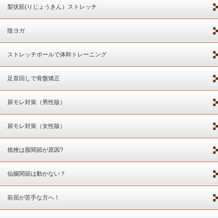
梨状筋(りじょうきん）ストレッチ
陰ヨガ
ストレッチポールで体幹トレーニング
足首回しで骨盤矯正
尿モレ対策（男性版）
尿モレ対策（女性版）
捻挫は股関節が原因?
仙腸関節は動かない？
前屈が苦手な方へ！