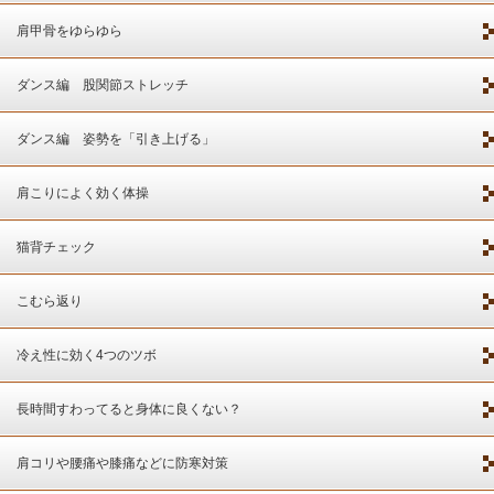
肩甲骨をゆらゆら
ダンス編 股関節ストレッチ
ダンス編 姿勢を「引き上げる」
肩こりによく効く体操
猫背チェック
こむら返り
冷え性に効く4つのツボ
長時間すわってると身体に良くない？
肩コリや腰痛や膝痛などに防寒対策