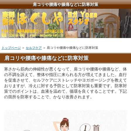
肩コリや腰痛や膝痛などに防寒対策
トップページ
＞
セルフケア
＞
肩コリや腰痛や膝痛などに防寒対策
肩コリや腰痛や膝痛などに防寒対策
寒さから筋肉の伸縮性が悪くなって、肩コリや腰痛や膝痛など、体
の不調を訴えて、整体や指圧に来られる方が増えてきました。血行
を促進させて、セルフケアにストレッチやヨガポージングを教えて
おりますが、冷えに対する予防として防寒対策も重要です。防寒対
策でのポイントは、血液を温めて、循環を良くすることです。下記
の箇所を防寒することで、かなり改善されます。